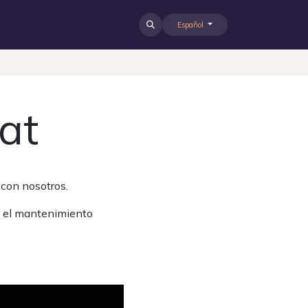
ción
Diseño gráfico
News
Español
Contacto
at
o con nosotros.
ra el mantenimiento