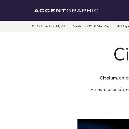
Ir al contenido
Inicio
C/ Obradors, 14, Pol. Ind. Santiga - 08130 Sta. Perpètua de Mog
C
Citelum
, emp
En esta ocasión, e