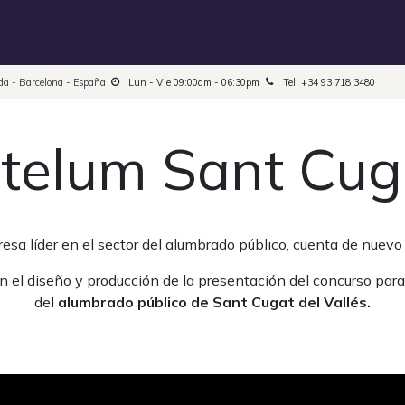
InDesign Update Prices
InDesign Easy Translation
Maqueta
oda - Barcelona - España
Lun - Vie 09:00am - 06:30pm
Tel. +34 93 718 3480
itelum Sant Cug
resa líder en el sector del alumbrado público, cuenta de nuev
n el diseño y producción de la presentación del concurso pa
del
alumbrado público de Sant Cugat del Vallés.