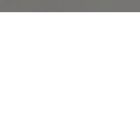
Tarifas Roca
A Accent Graphic, optimitzem la maquetació de tarifes
per oferir documents visualment ordenats, intuïtius i
eficients. Gràcies als nostres processos automatitzats,
integrem preus amb total precisió, eliminant errors i
reduint temps de producció. Som especialistes en
gestionar grans volums de referències i dades tècniques,
garantint un resultat impecable i permetent que les
tarifes estiguin llistes en temps rècord.